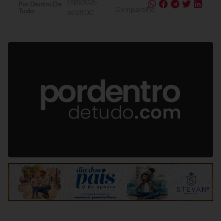
03/11/2025
Por Dentro De
Compartilhe
Tudo:
às
08:00