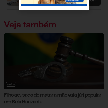
Veja também
NOTÍCIA
Filho acusado de matar a mãe vai a júri popular
em Belo Horizonte