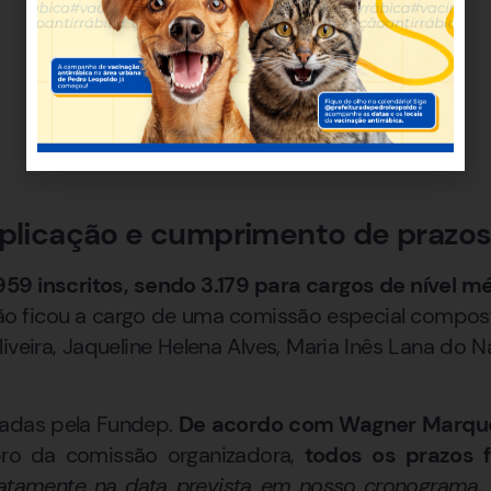
aplicação e cumprimento de prazos
59 inscritos, sendo 3.179 para cargos de nível mé
ção ficou a cargo de uma comissão especial compos
liveira, Jaqueline Helena Alves, Maria Inês Lana do
cadas pela Fundep.
De acordo com Wagner Marques
 da comissão organizadora,
todos os prazos 
xatamente na data prevista em nosso cronograma,