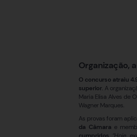
Organização, 
O concurso atraiu 4.9
superior
. A organiza
Maria Elisa Alves de O
Wagner Marques.
As provas foram apli
da Câmara
e membro
cumpridos
.
“Hoje, e