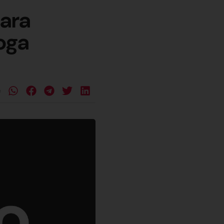
ara
oga
e