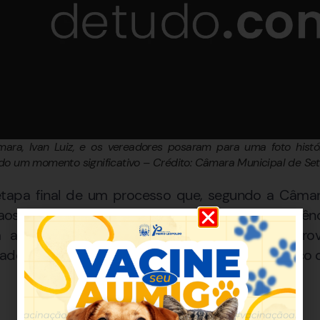
ara, Ivan Luiz, e os vereadores posaram para uma foto hist
do um momento significativo – Crédito: Câmara Municipal de Se
tapa final de um processo que, segundo a Câmar
aos princípios da legalidade, isonomia e transparên
ta a iniciar as nomeações dos candidatos apro
des administrativas e o planejamento estratégico da