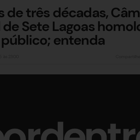
 de três décadas, Câm
 de Sete Lagoas homol
público; entenda
5
às
23:00
Compartilh