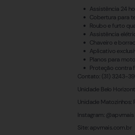
Assistência 24 ho
Cobertura para t
Roubo e furto qua
Assistência elétr
Chaveiro e borra
Aplicativo exclus
Planos para motor
Proteção contra 
Contato: (31) 3243-39
Unidade Belo Horizont
Unidade Matozinhos: R
Instagram: @apvmais
Site: apvmais.com.br