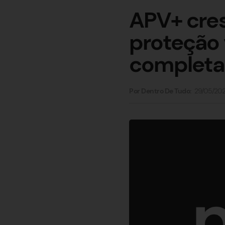
APV+ cres
proteção 
completa
29/05/20
Por Dentro De Tudo: