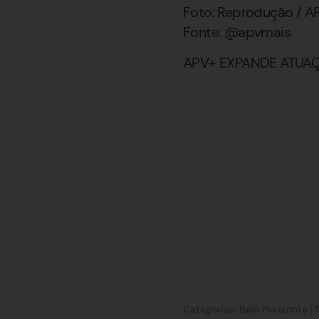
Foto: Reprodução / A
Fonte: @apvmais
APV+ EXPANDE ATUA
Categorias:
Belo Horizonte
|