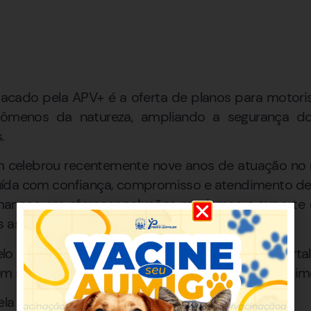
tacado pela APV+ é a oferta de planos para motoris
nômenos da natureza, ampliando a segurança do
.
 celebrou recentemente nove anos de atuação no
ruída com confiança, compromisso e atendimento de
anece em oferecer soluções modernas e suporte ef
s associados.
o Horizonte e Matozinhos, a APV+ continua forta
 em serviços que unem proteção, inovação e atendi
ela APV+