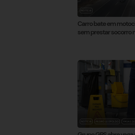
NOTÍCIA
Carro bate em motocic
sem prestar socorro
NOTÍCIA
PEDRO LEOPOLDO
VAGAS D
Grupo GPS abre vaga p