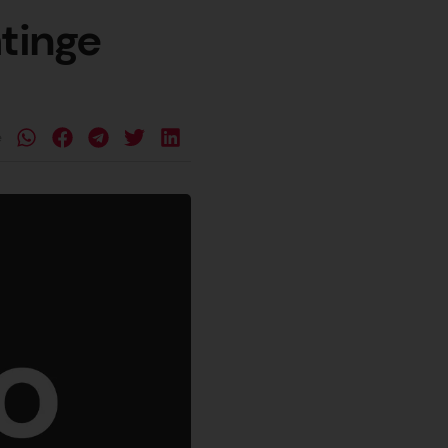
atinge
e