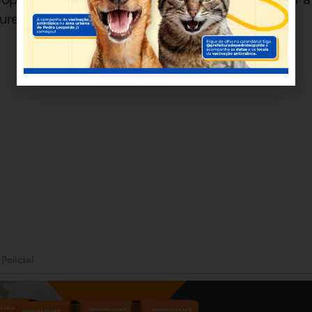
cure as autoridades competentes.
|
Policial