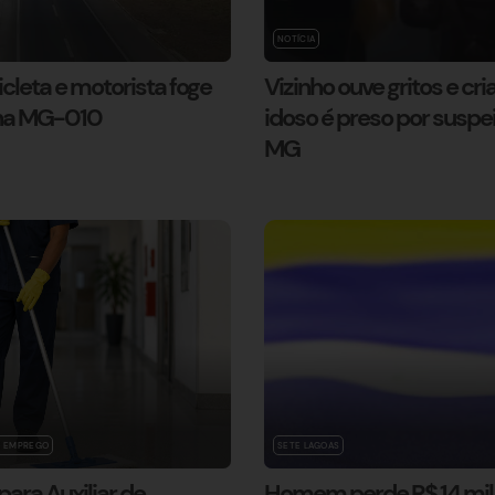
NOTÍCIA
leta e motorista foge
Vizinho ouve gritos e cr
 na MG-010
idoso é preso por suspe
MG
E EMPREGO
SETE LAGOAS
ara Auxiliar de
Homem perde R$ 14 mil