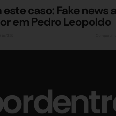
 este caso: Fake news 
dor em Pedro Leopoldo
5
às
13:25
Compartilh