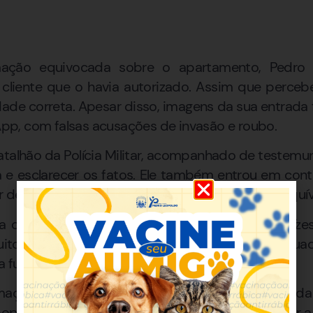
mação equivocada sobre o apartamento, Pedro e
 cliente que o havia autorizado. Assim que perceb
unidade correta. Apesar disso, imagens da sua entrad
p, com falsas acusações de invasão e roubo.
batalhão da Polícia Militar, acompanhado de testemu
a e esclarecer os fatos. Ele também entrou em co
r desculpas pelo constrangimento gerado pelo equí
ta que é uma pessoa honesta, com família e raíz
tos anos no bairro Andiara, e que tem atua
 função.
mações falsas pode causar danos irreparáveis à vida 
 população não compartilhe conteúdos sem checar a 