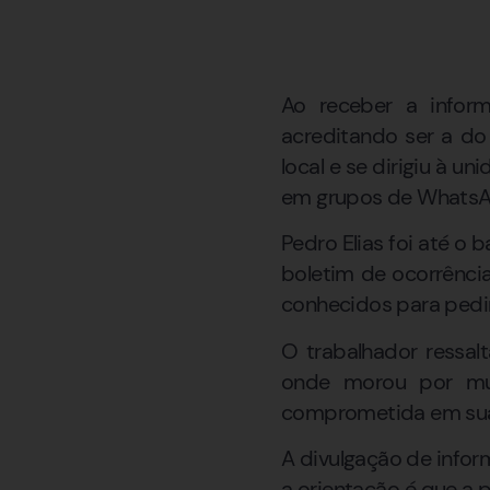
Ao receber a infor
acreditando ser a do
local e se dirigiu à 
em grupos de WhatsAp
Pedro Elias foi até o 
boletim de ocorrênci
conhecidos para pedi
O trabalhador ressal
onde morou por mui
comprometida em sua
A divulgação de infor
a orientação é que a