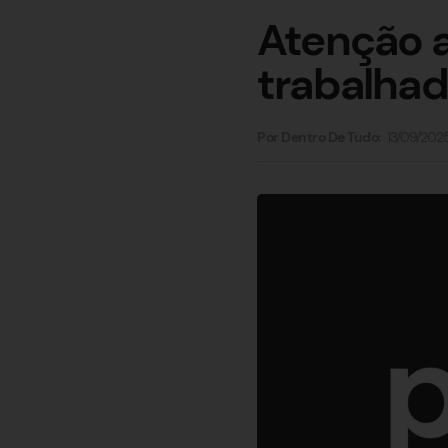
Atenção a
trabalha
13/09/202
Por Dentro De Tudo: