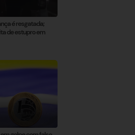
iança é resgatada;
ita de estupro em
 em golpe com falso