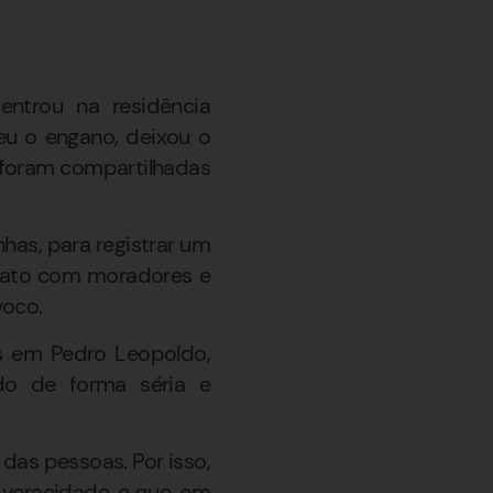
ntrou na residência
eu o engano, deixou o
a foram compartilhadas
nhas, para registrar um
ntato com moradores e
voco.
es em Pedro Leopoldo,
do de forma séria e
das pessoas. Por isso,
veracidade, e que, em