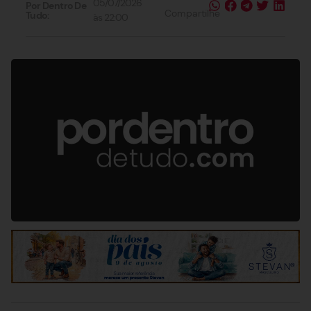
05/07/2026
Por Dentro De
Compartilhe
Tudo:
às
22:00