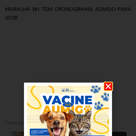
MURALHA BH TEM CRONOGRAMA ADIADO PARA
2028
Categorias:
Belo Horizonte
|
Notícia