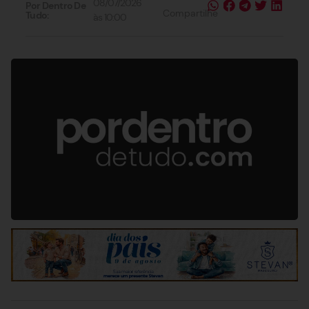
08/07/2026
Por Dentro De
Compartilhe
Tudo:
às
10:00