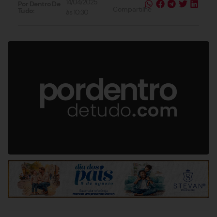
14/04/2025
Por Dentro De
Compartilhe
Tudo:
às
10:30