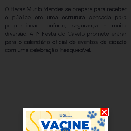
O Haras Murilo Mendes se prepara para receber
o público em uma estrutura pensada para
proporcionar conforto, segurança e muita
diversão. A 1ª Festa do Cavalo promete entrar
para o calendário oficial de eventos da cidade
com uma celebração inesquecível.