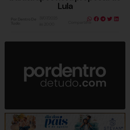
Lula
31/07/2025
Por Dentro De
Compartilhe
Tudo:
às
20:00