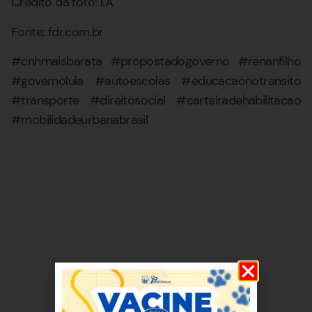
Crédito da foto: I.A
Fonte: fdr.com.br
#cnhmaisbarata #propostadogoverno #renanfilho
#governolula #autoescolas #educacaonotransito
#transporte #direitosocial #carteiradehabilitacao
#mobilidadeurbanabrasil