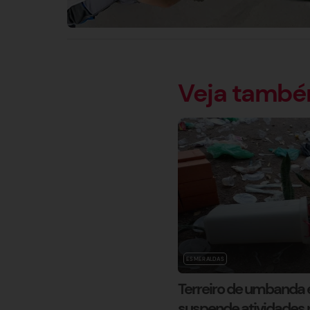
Veja tamb
ESMERALDAS
Terreiro de umbanda é
suspende atividades