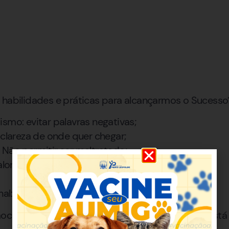
 habilidades e práticas para alcançarmos o Sucesso
smo: evitar palavras negativas;
 clareza de onde quer chegar;
 Não permitir ser maltratado;
res: definir a prioridade dos
l: buscar a paz interior.
cional e 20% mecânico, portanto o segredo est