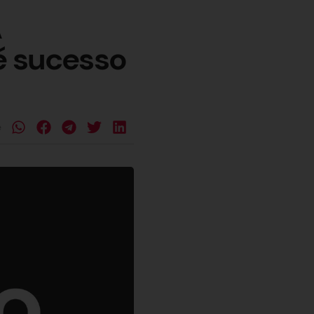
A
é sucesso
e