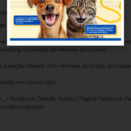
das em reuniões com Roberta Néri.
újo
ada em Gestão das Organizações Sociais/ Psicop
oaching na Gestão de Pessoas (em curso).
Educação Infantil/ Vice-diretora de Escola de Educa
amília em Construção
jo_ / Facebook: Danielly Araújo / Página Facebook: F
@pordentrodetudo