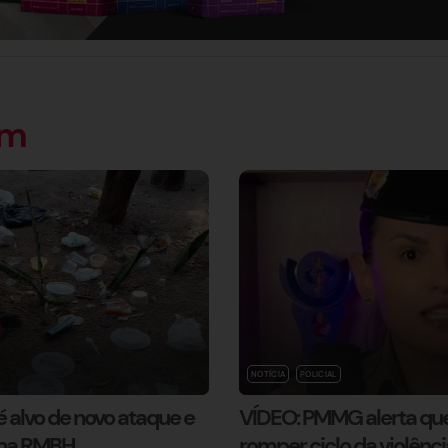
ém
NOTÍCIA
POLICIAL
 alvo de novo ataque e
VÍDEO: PMMG alerta qu
 na RMBH
romper ciclo da violênc