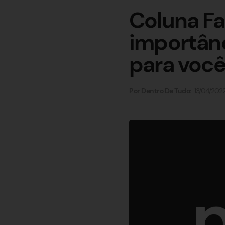
Coluna Fa
importânc
para voc
13/04/202
Por Dentro De Tudo: