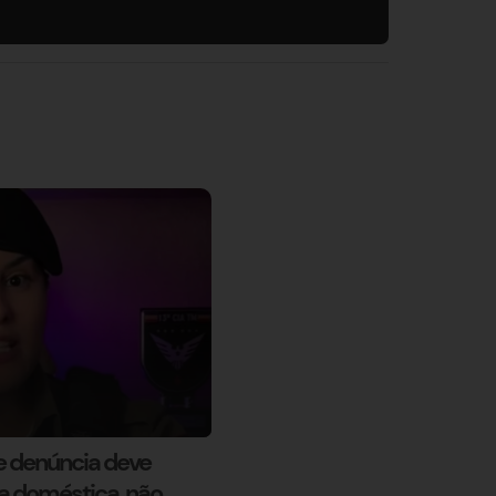
e denúncia deve
ia doméstica, não