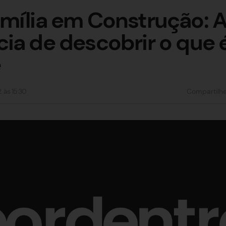
mília em Construção: 
ia de descobrir o que 
ê
2
às
15:30
Compartilh