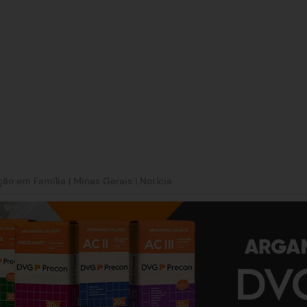
ção em Família
|
Minas Gerais
|
Notícia