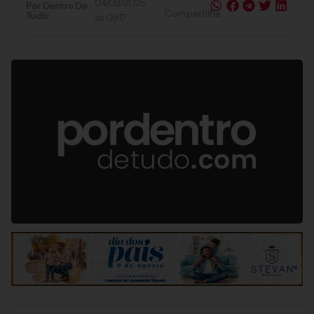
04/08/2025
Por Dentro De
Compartilhe
Tudo:
às
09:17