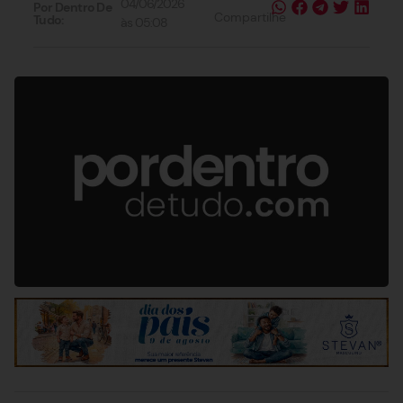
04/06/2026
Por Dentro De
Compartilhe
Tudo:
às
05:08