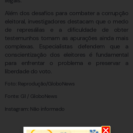
ilegais.
Além dos desafios para combater a corrupção
eleitoral, investigadores destacam que o medo
de represálias e a dificuldade de obter
testemunhos tornam as apurações ainda mais
complexas. Especialistas defendem que a
conscientização dos eleitores é fundamental
para enfrentar o problema e preservar a
liberdade do voto.
Foto: Reprodução/GloboNews
Fonte: G1 / GloboNews
Instagram: Não informado