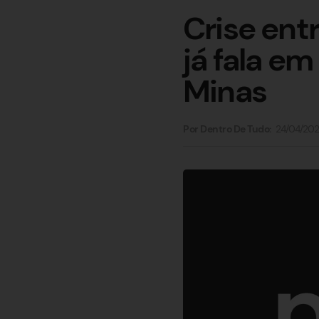
Crise ent
já fala e
Minas
24/04/20
Por Dentro De Tudo: