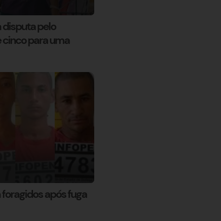
disputa pelo
e cinco para uma
foragidos após fuga