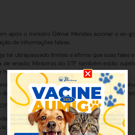
em após o ministro Gilmar Mendes acionar o ex-go
ção de informações falsas.
a ter ultrapassado limites e afirma que suas falas 
da de errado. Ministros do STF também estão sujeitos
r homem público”, declarou.
embate entre o político e membros da Corte e refo
e de expressão e responsabilização no ambiente insti
 STF GANHA FORÇA
Redação
cia Minas