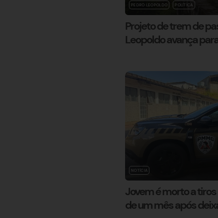
PEDRO LEOPOLDO
POLÍTICA
Projeto de trem de p
Leopoldo avança para
NOTÍCIA
Jovem é morto a tiro
de um mês após deixa