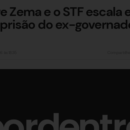
re Zema e o STF escala 
m prisão do ex-governad
26
às
18:35
Compartilh