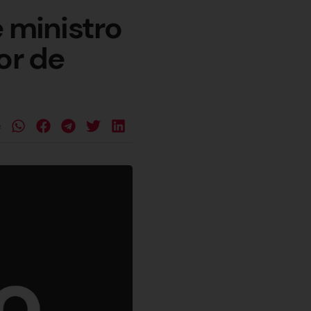
e ministro
or de
e