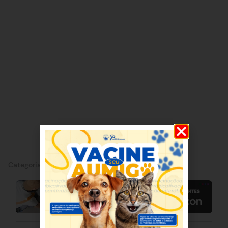
Categorias:
Pedro Leopoldo
|
Política
|
Saúde