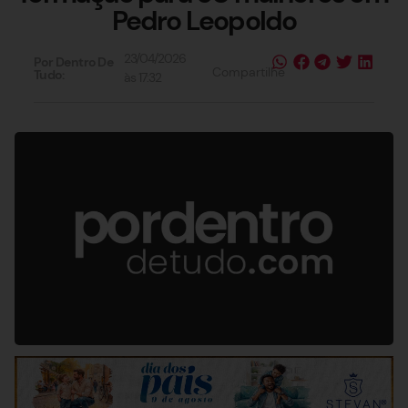
Pedro Leopoldo
23/04/2026
Por Dentro De
Compartilhe
Tudo:
às
17:32