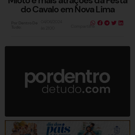
Mioto e mais atrações da Festa
do Cavalo em Nova Lima
04/06/2024
Por Dentro De
Compartilhe
Tudo:
às
21:00