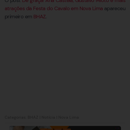
O post
De graça! Ana Castela, Gustavo Mioto e mais
atrações da Festa do Cavalo em Nova Lima
apareceu
primeiro em
BHAZ
.
Categorias:
BHAZ
|
Notícia
|
Nova Lima