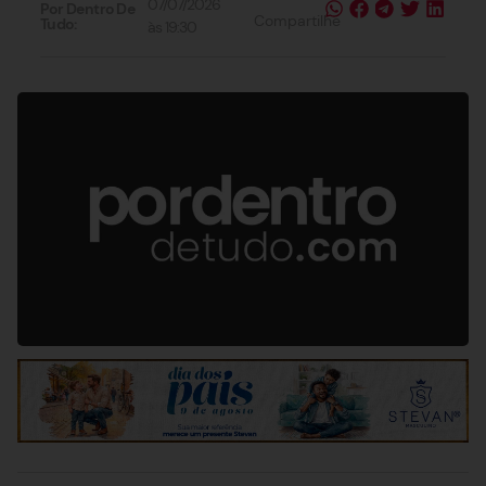
07/07/2026
Por Dentro De
Compartilhe
Tudo:
às
19:30