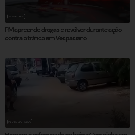
VESPASIANO
PM apreende drogas e revólver durante ação
contra o tráfico em Vespasiano
PEDRO LEOPOLDO
Homem é esfaqueado no bairro Campinho em