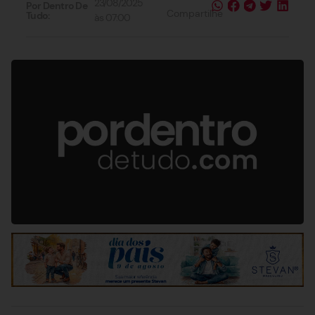
23/08/2025
Por Dentro De
Compartilhe
Tudo:
às
07:00