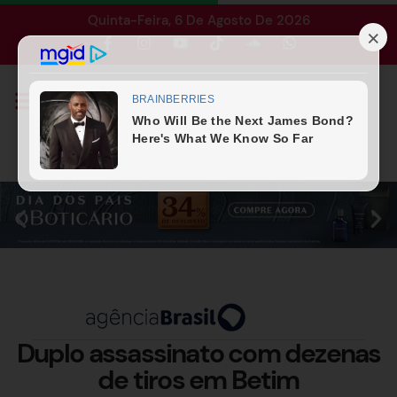
Quinta-Feira, 6 De Agosto De 2026
Duplo assassinato com dezenas
de tiros em Betim