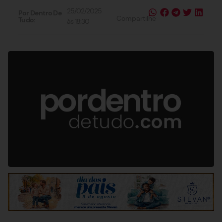
25/02/2025
Por Dentro De
Compartilhe
Tudo:
às
18:30