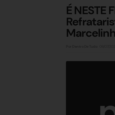
É NESTE F
Refratari
Marcelinh
06/07/20
Por Dentro De Tudo: