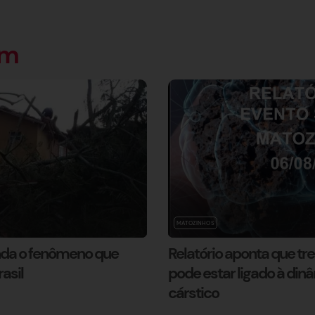
ém
MATOZINHOS
nda o fenômeno que
Relatório aponta que t
rasil
pode estar ligado à din
cárstico