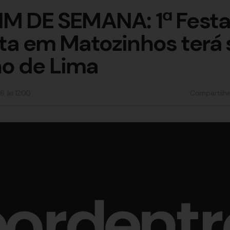
IM DE SEMANA: 1ª Festa
sta em Matozinhos terá
o de Lima
26
às
12:00
Compartilh