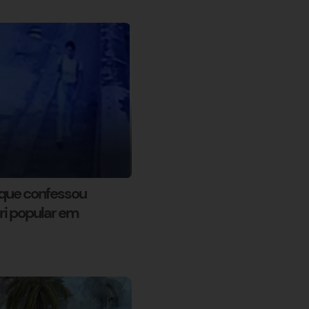
que confessou
úri popular em