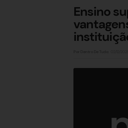
Ensino su
vantagen
instituiçã
02/12/202
Por Dentro De Tudo: