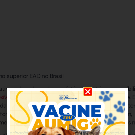
o superior EAD no Brasil
tivos da educação a distância está na possibi
xível
, que se adapta ao ritmo de cada estudante.
vidades interativas, encontros síncronos e mate
formas virtuais acessíveis a qualquer hora. Assim,
rme sua disponibilidade, sem depender de horários rí