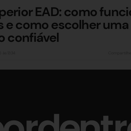
perior EAD: como funci
s e como escolher uma
o confiável
5
às
13:34
Compartilh