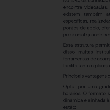
No EAD, os conteúdos 
encontra videoaulas, 
existem também ati
específicas, realiza
pontos de apoio, ofer
presencial quando nec
Essa estrutura permi
disso, muitas insti
ferramentas de acom
facilita tanto o plan
Principais vantagens
Optar por uma gradua
horários. O formato 
dinâmica e alinhada à
estão: