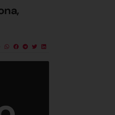
ona,
e