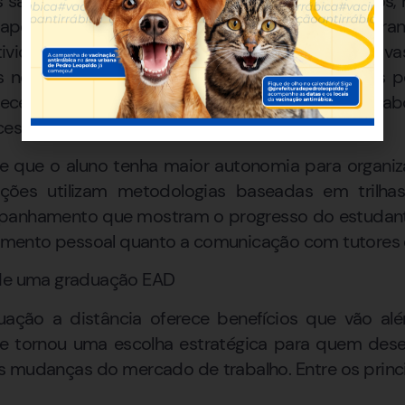
são organizados em ambientes digitais intuitivos,
apostilas, fóruns, exercícios e avaliações. Em gr
vidades presenciais obrigatórias, como provas
das nos polos credenciados pela instituição. Esses
ecendo infraestrutura para suporte acadêmico, lab
essário.
te que o aluno tenha maior autonomia para organiz
tuições utilizam metodologias baseadas em trilh
panhamento que mostram o progresso do estudante
ejamento pessoal quanto a comunicação com tutores 
 de uma graduação EAD
ção a distância oferece benefícios que vão alé
se tornou uma escolha estratégica para quem des
s mudanças do mercado de trabalho. Entre os princ