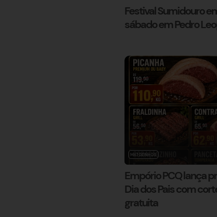
Festival Sumidouro e
sábado em Pedro Leo
MATOZINHOS
Empório PCQ lança p
Dia dos Pais com cort
gratuita