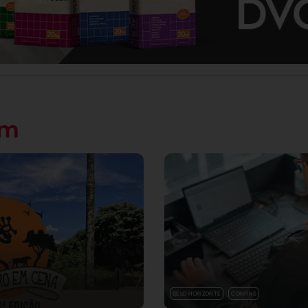
ém
BELO HORIZONTE
CONFINS