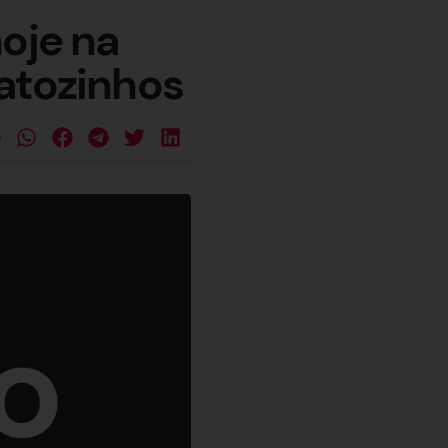
oje na
atozinhos
e