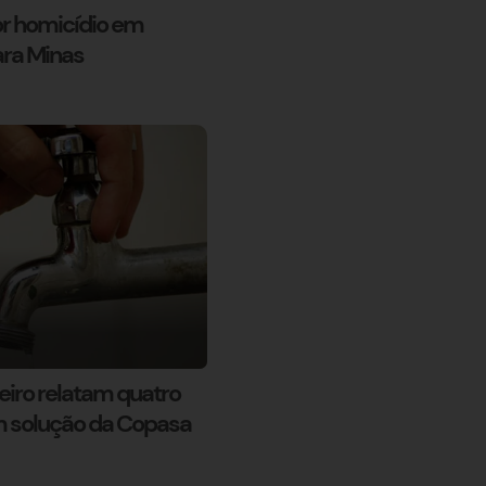
or homicídio em
ara Minas
ro relatam quatro
m solução da Copasa