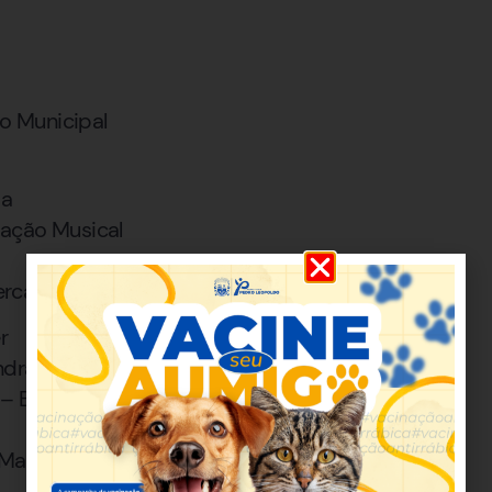
o Municipal
da
ação Musical
ercado Municipal
r
ndra
 – Estação Musical
 Matozinhos / Divulgação