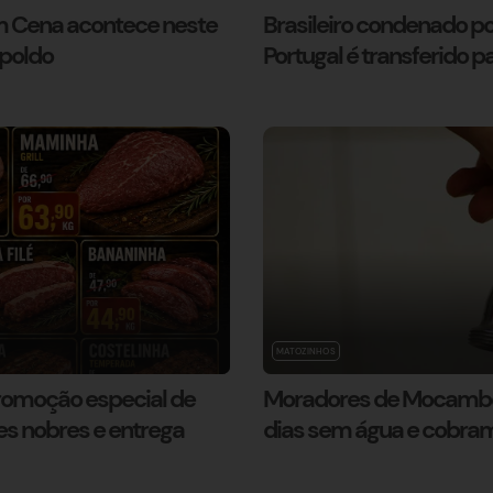
m Cena acontece neste
Brasileiro condenado p
poldo
Portugal é transferido p
MATOZINHOS
romoção especial de
Moradores de Mocambei
es nobres e entrega
dias sem água e cobra