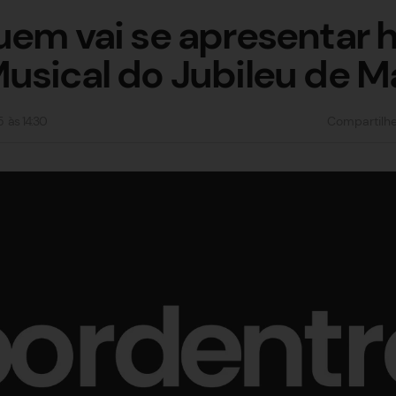
uem vai se apresentar h
usical do Jubileu de M
5
às
14:30
Compartilh