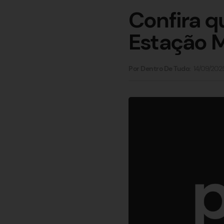
Confira q
Estação M
14/09/202
Por Dentro De Tudo: