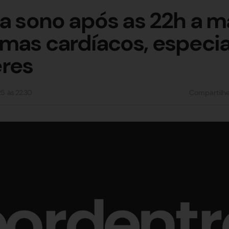
ga sono após as 22h a ma
mas cardíacos, especi
res
25
às
22:30
Compartilh