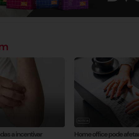
ém
NOTÍCIA
as a incentivar
Home office pode afetar