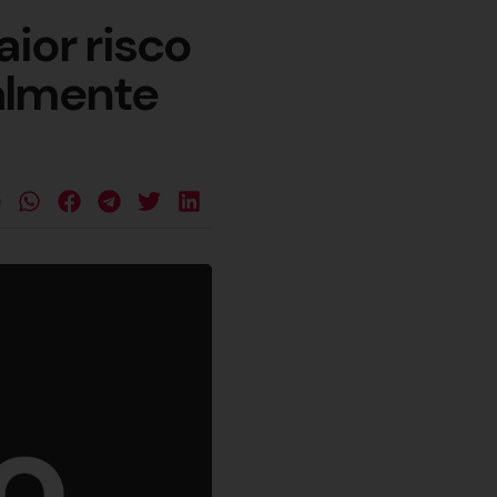
ior risco
almente
e