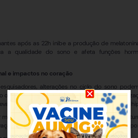
lhantes após as 22h inibe a produção de melatonina
dica a qualidade do sono e afeta funções hor
nal e impactos no coração
squisadores, alterações no ciclo do sono podem 
os níveis de estresse e interferindo na metaboliza
elevam o risco de doenças cardiovasculares, como hip
mais sensíveis a essas alterações hormonais noturn
vação ou atraso do sono nesse grupo, conforme apo