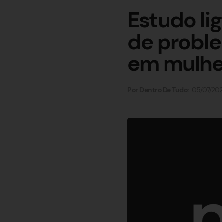
Estudo li
de proble
em mulhe
05/07/20
Por Dentro De Tudo: