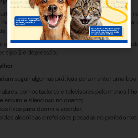
ege o metabolismo
certos não é apenas questão de rotina — é uma nec
á indicavam que a regularidade do sono influencia
da glicemia e até na resposta imunológica.
al ou em horários irregulares também está associad
s tipo 2 e depressão.
elhor
ndam seguir algumas práticas para manter uma boa 
elulares, computadores e televisores pelo menos 1 ho
 escuro e silencioso no quarto;
ios fixos para dormir e acordar;
ebidas alcoólicas e refeições pesadas no período not