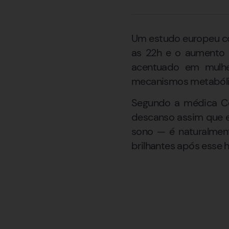
Um estudo europeu co
as 22h e o aumento 
acentuado em mulher
mecanismos metabólic
Segundo a médica Col
descanso assim que e
sono — é naturalment
brilhantes após esse h