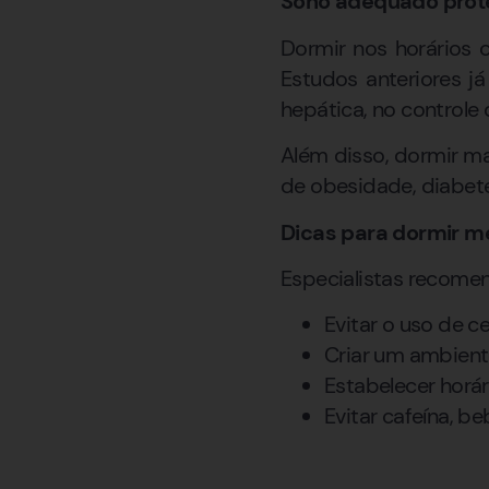
Sono adequado prot
Dormir nos horários 
Estudos anteriores j
hepática, no controle 
Além disso, dormir m
de obesidade, diabete
Dicas para dormir m
Especialistas recome
Evitar o uso de c
Criar um ambiente
Estabelecer horár
Evitar cafeína, b