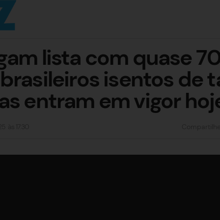
gam lista com quase 7
rasileiros isentos de t
as entram em vigor hoj
25
às
17:30
Compartilh