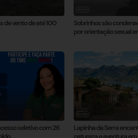
NOTÍCIA
s de vento de até 100
Sobrinhos são condenado
por orientação sexual 
NOTÍCIA
ocesso seletivo com 26
Lapinha da Serra encant
oldo
natureza e aventura em