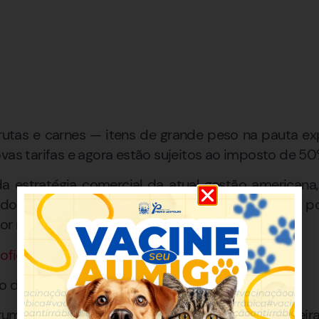
 frutas e carnes — itens de grande peso na pauta ex
ovas tarifas e agora estão sujeitos ao imposto de 50
a estratégia comercial da atual gestão american
dos EUA. A lista completa dos produtos isentos p
or meio do link:
oficial
no do Paraná
rump #comercioexterior #exportacoesbrasileir