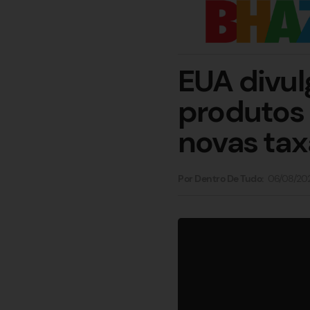
EUA divul
produtos b
novas tax
06/08/20
Por Dentro De Tudo: