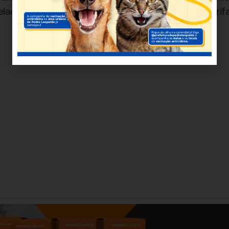
elacoesinternacionais #economia #brasilEua #tari