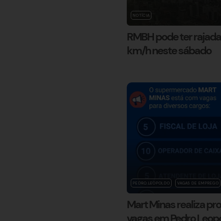
NOTÍCIA
RMBH pode ter rajada
km/h neste sábado
PEDRO LEOPOLDO
VAGAS DE EMPREGO
Mart Minas realiza pr
vagas em Pedro Leop