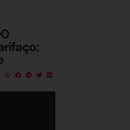
00
arifaço;
e
e