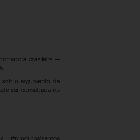
portadora brasileira —
%.
a, sob o argumento de
ode ser consultada no
as #produtosisentos