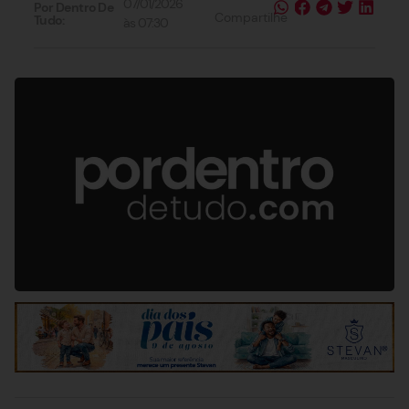
07/01/2026
Por Dentro De
Compartilhe
Tudo:
às
07:30