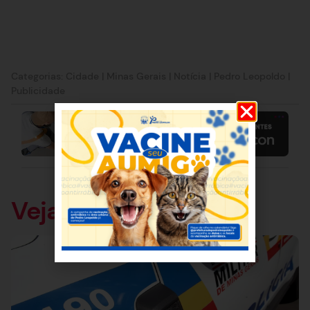
Categorias:
Cidade
|
Minas Gerais
|
Notícia
|
Pedro Leopoldo
|
Publicidade
Veja também