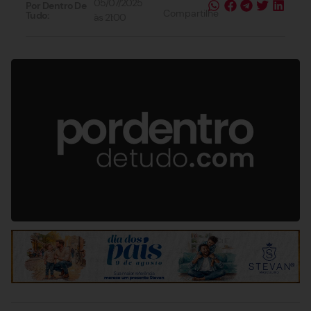
05/07/2025
Por Dentro De
Compartilhe
Tudo:
às
21:00