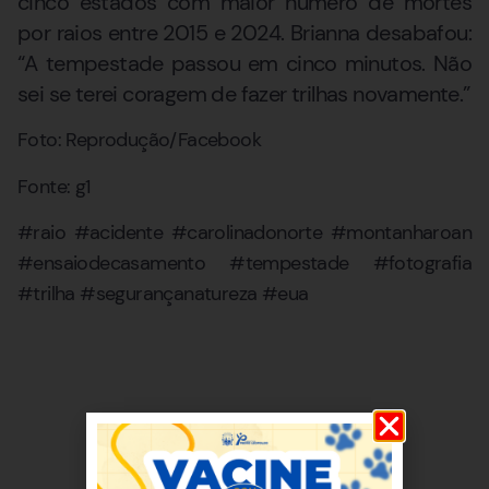
cinco estados com maior número de mortes
por raios entre 2015 e 2024. Brianna desabafou:
“A tempestade passou em cinco minutos. Não
sei se terei coragem de fazer trilhas novamente.”
Foto: Reprodução/Facebook
Fonte: g1
#raio #acidente #carolinadonorte #montanharoan
#ensaiodecasamento #tempestade #fotografia
#trilha #segurançanatureza #eua