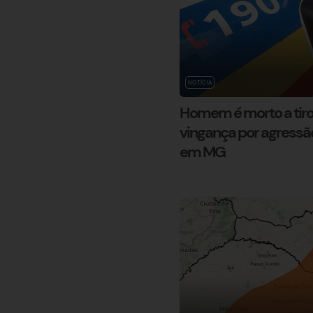
NOTÍCIA
Homem é morto a tiro
vingança por agressã
em MG