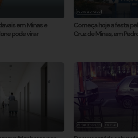
PEDRO LEOPOLDO
davais em Minas e
Começa hoje a festa pel
lone pode virar
Cruz de Minas, em Pedr
PEDRO LEOPOLDO
POLICIAL