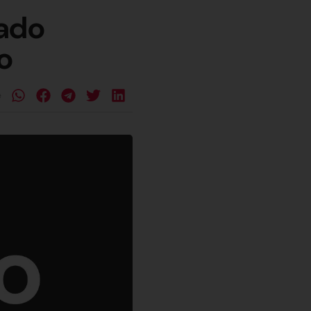
ado
o
e