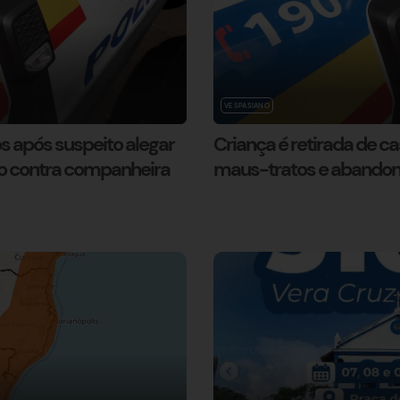
VESPASIANO
s após suspeito alegar
Criança é retirada de c
o contra companheira
maus-tratos e abando