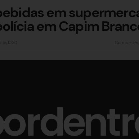
 bebidas em supermerc
polícia em Capim Branc
5
às
10:30
Compartilh