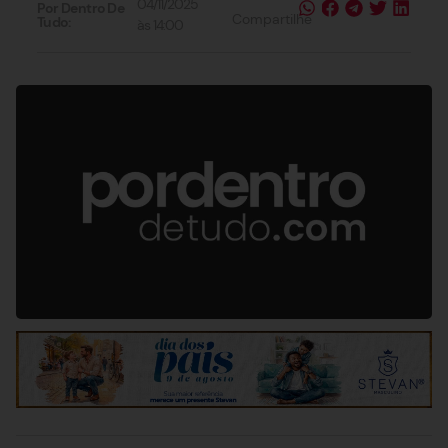
04/11/2025
Por Dentro De
Compartilhe
Tudo:
às
14:00