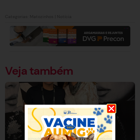
Categorias:
Matozinhos
|
Notícia
Veja também