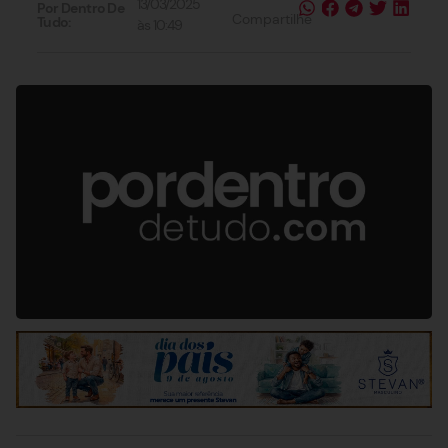
13/03/2025
Por Dentro De
Compartilhe
Tudo:
às
10:49