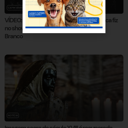
CAPIM BRANCO
NOTÍCIA
VÍDEO: “Vou cantar uma música que nunca fiz
no show”, diz Naiara Azevedo em Capim
Branco
NOTÍCIA
Imagem sacra do século XVIII é recuperada