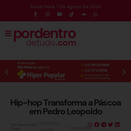
Sexta-Feira, 7 De Agosto De 2026
Hip-hop Transforma a Páscoa
em Pedro Leopoldo
07/04/2026
Por Dentro De
Compartilhe
Tudo:
às
15:59