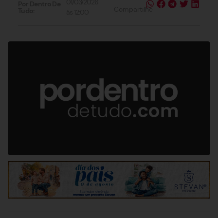
01/03/2026
Por Dentro De
Compartilhe
Tudo:
às
12:00