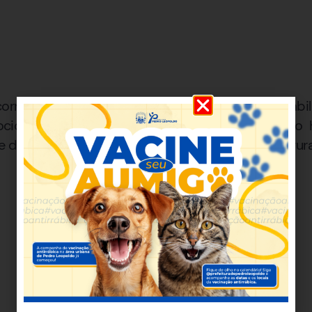
rrência, o autor não possuía carteira de habil
ocicleta foi removida ao pátio credenciado, e 
de drogas, com seus direitos constitucionais assegur