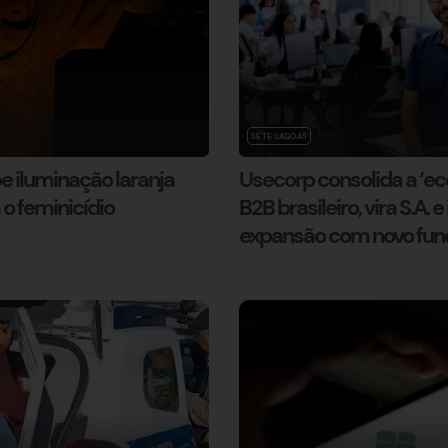
SETE LAGOAS
e iluminação laranja
Usecorp consolida a ‘ec
 feminicídio
B2B brasileiro, vira S.A. 
expansão com novo fun