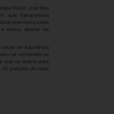
enida Múcio José Reis
em que transportava
duzia uma motocicleta
 e tentou desviar da
a bruta de substância
ssou ter comprado os
e que os levaria para
de 20 porções de cada