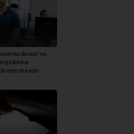
onomia do uso’ no
e impulsiona
do estruturado