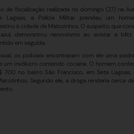
 de fiscalização realizada no domingo (27) na Av
te Lagoas, a Polícia Militar prendeu um hom
stino à cidade de Matozinhos. O suspeito, que con
ul, demonstrou nervosismo ao avistar a blitz
tido em seguida.
ssoal, os policiais encontraram com ele uma pedr
 e um invólucro contendo cocaína. O homem confe
 700 no bairro São Francisco, em Sete Lagoas, 
atozinhos. Segundo ele, a droga renderia cerca 
ento.