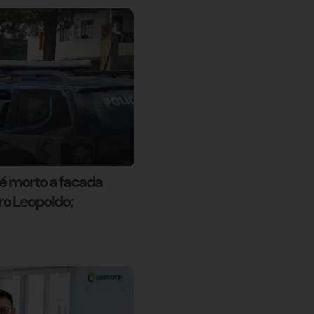
 morto a facada
o Leopoldo;