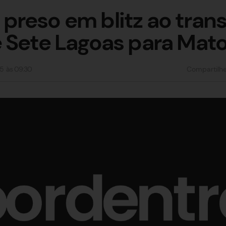
reso em blitz ao tran
 Sete Lagoas para Mat
5
às
09:30
Compartilh