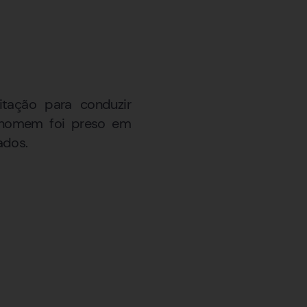
itação para conduzir
o homem foi preso em
ados.