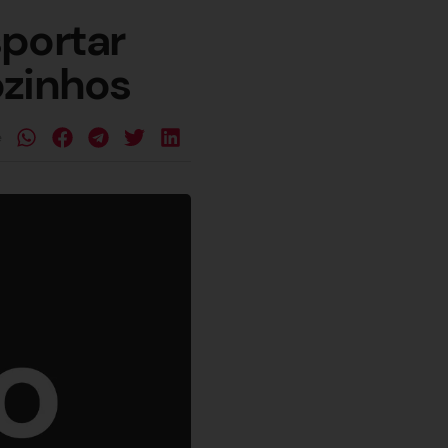
sportar
ozinhos
e