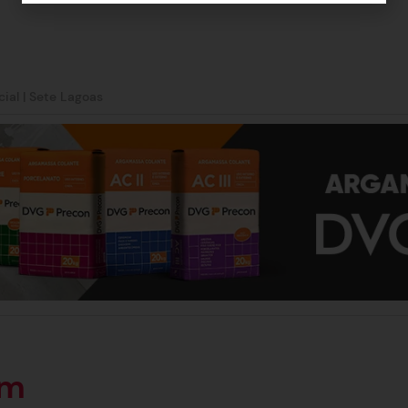
cial
|
Sete Lagoas
ém