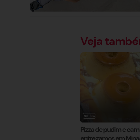
Veja tamb
NOTÍCIA
Pizza de pudim e ca
entregamos em Mina