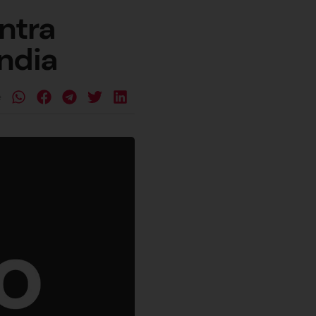
ntra
ndia
e