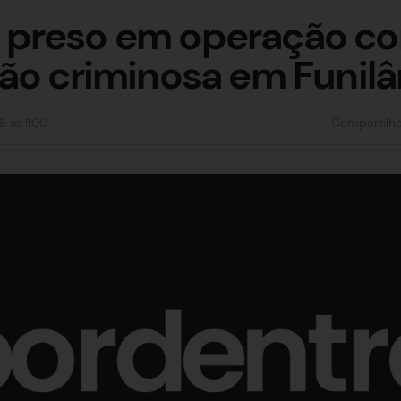
preso em operação co
ão criminosa em Funilâ
6
às
11:00
Compartilh