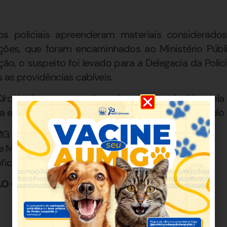
os policiais apreenderam materiais considerado
ções, que foram encaminhados ao Ministério Púb
ção, o suspeito foi levado para a Delegacia da Políci
 as providências cabíveis.
culo integra uma investigação conduzida pela
a e Lavagem de Bens e Valores da Comarca de Belo 
MG
de Minas Gerais
cial @mpmg.oficial
ÃO CRIMINOSA