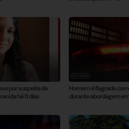
SETE LAGOAS
so por suspeita de
Homem é flagrado com 
cida há 11 dias
durante abordagem em