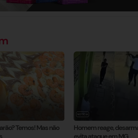
ém
NOTÍCIA
marão? Temos! Mas não
Homem reage, desarma
s
evita ataque em MG