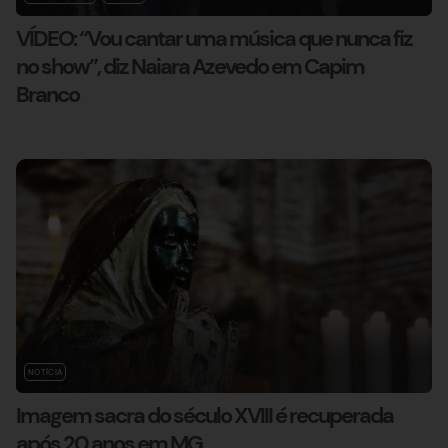
VÍDEO: “Vou cantar uma música que nunca fiz
no show”, diz Naiara Azevedo em Capim
Branco
NOTÍCIA
Imagem sacra do século XVIII é recuperada
após 20 anos em MG