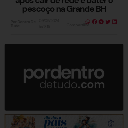
após cair de rede e bater o
pescoço na Grande BH
09/09/2024
Por Dentro De
Compartilhe
Tudo:
às
13:15