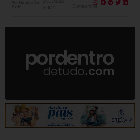
24/02/2023
Por Dentro De
Compartilhe
Tudo:
às
11:30