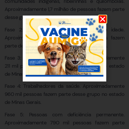
comunidades indígenas, ribeirinhas e quilombolas.
Aproximadamente 1,7 milhão de pessoas fazem parte
desse grupo no estado de Minas Gerais.
Fase 2: pessoas de 60 a 69 anos de idade.
Aproximadamente 1, 9 milhão de pessoas fazem
parte desse grupo no estado de Minas Gerais.
Fase 3: Gestantes e puérperas. Aproximadamente
211 mil pessoas fazem parte desse grupo no estado
de Minas Gerais.
Fase 4: Trabalhadores da saúde. Aproximadamente
960 mil pessoas fazem parte desse grupo no estado
de Minas Gerais.
Fase 5: Pessoas com deficiência permanente.
Aproximadamente 790 mil pessoas fazem parte