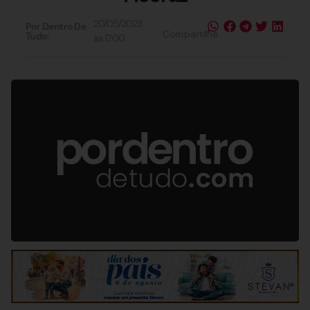
20/05/2023
Por Dentro De
Compartilhe
Tudo:
às
17:00