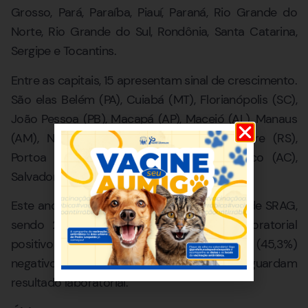
Grosso, Pará, Paraíba, Piauí, Paraná, Rio Grande do
Norte, Rio Grande do Sul, Rondônia, Santa Catarina,
Sergipe e Tocantins.
Entre as capitais, 15 apresentam sinal de crescimento.
São elas Belém (PA), Cuiabá (MT), Florianópolis (SC),
João Pessoa (PB), Macapá (AP), Maceió (AL), Manaus
(AM), Natal (RN), Palmas (TO), Porto Alegre (RS),
Portoa Velho (RO), Recife (PE), Rio Branco (AC),
Salvador (BA) e Teresina (PI).
Este ano, já foram notificados 59.675 casos de SRAG,
sendo 23.626 (39,6%) com resultado laboratorial
positivo para algum vírus respiratório, 27.010 (45,3%)
negativos e, pelo menos 5.458 (9,1%) aguardam
resultado laboratorial.