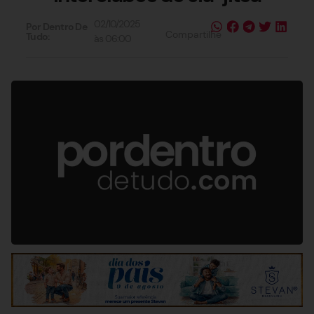
02/10/2025
Por Dentro De
Compartilhe
Tudo:
às
06:00