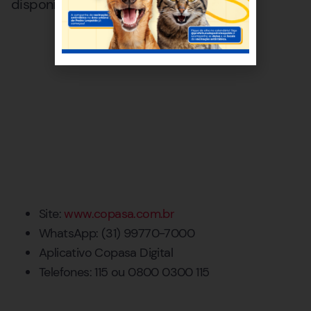
disponibiliza canais de atendimento 24h:
Site:
www.copasa.com.br
WhatsApp: (31) 99770-7000
Aplicativo Copasa Digital
Telefones: 115 ou 0800 0300 115