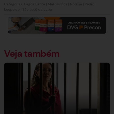
Categorias:
Lagoa Santa
|
Matozinhos
|
Notícia
|
Pedro
Leopoldo
|
São José da Lapa
Veja também