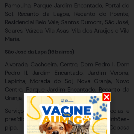
Pampulha, Parque Jardim Encantado, Portal do
Sol, Recanto da Lagoa, Recanto do Poente,
Residencial Belo Vale, Santos Dumont, São José,
Soares, Várzea, Vila Asas, Vila dos Araújos e Vila
Maria.
São José da Lapa (15 bairros)
Alvorada, Cachoeira, Centro, Dom Pedro I, Dom
Pedro II, Jardim Encantado, Jardim Verona,
Lapinha, Morada do Sol, Nova Granja, Novo
Centro, Parque Jardim Encantado, Recanto da
Granja, São Benedito e São Geraldo.
Serviços essenciais como hospitais, escolas e
presídios serão abastecidos por caminhões-
pipa. Para mais informações, a Copasa