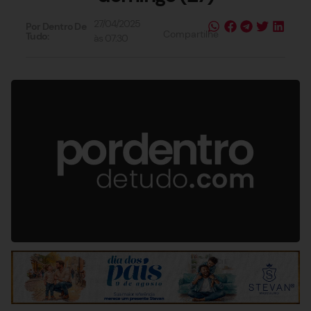
27/04/2025
Por Dentro De
Compartilhe
Tudo:
às
07:30