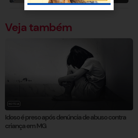
Veja também
NOTÍCIA
Idoso é preso após denúncia de abuso contra
criança em MG