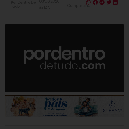
03/06/2026
Por Dentro De
Compartilhe
Tudo:
às
12:19