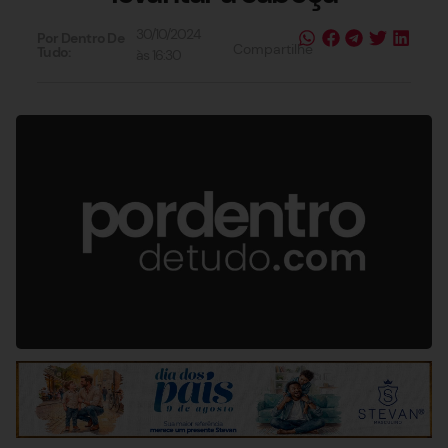
30/10/2024
Por Dentro De
Compartilhe
Tudo:
às
16:30