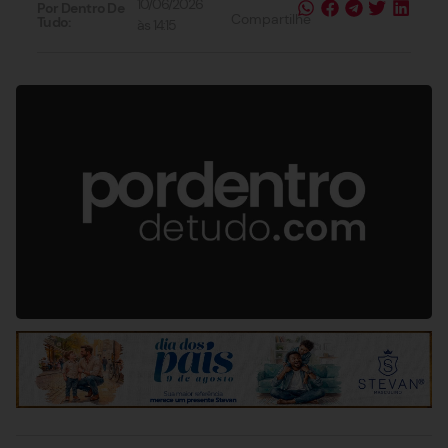
10/06/2026
Por Dentro De
Compartilhe
Tudo:
às
14:15