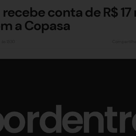
recebe conta de R$ 17 m
om a Copasa
às
13:30
Compartilh