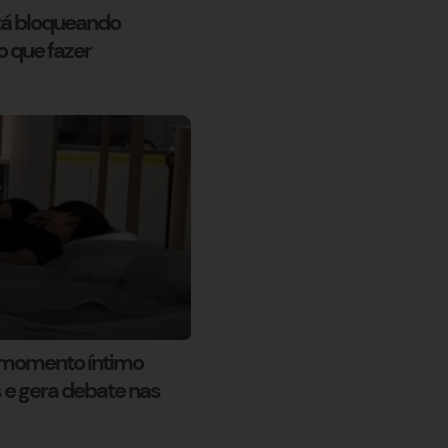
tá bloqueando
o que fazer
 momento íntimo
s e gera debate nas