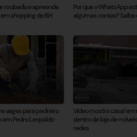
lar roubado e apreende
Por que o WhatsApp es
 em shopping de BH
algumas contas? Saiba 
NOTÍCIA
e vagas para pedreiro
Vídeo mostra casal em
ro em Pedro Leopoldo
dentro de loja de móvei
redes