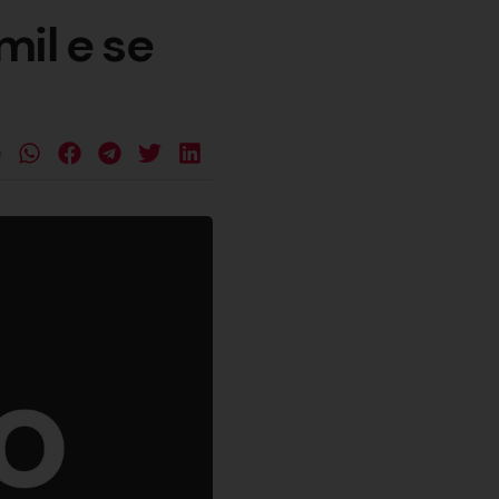
il e se
e