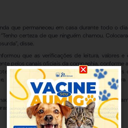
inda que permaneceu em casa durante todo o dia 
. “Tenho certeza de que ninguém chamou. Coloca
surda”, disse.
formou que as verificações de leitura, valores 
ente pelos canais oficiais da companhia, conforme
roteção de Dados (LGPD). A empresa orienta os c
te, WhatsApp ou nas agências presenciais para 
nação entre moradores da região, que relatam 
ras incorretas e contas acima da média.