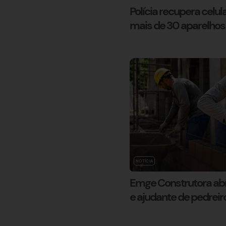
Polícia recupera celu
mais de 30 aparelhos
NOTÍCIA
Emge Construtora abr
e ajudante de pedrei