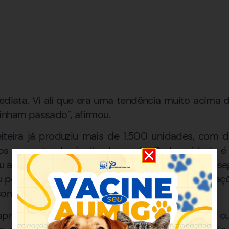
ediata. Vi ali que era uma tendência muito acima d
inham passado”, afirmou.
iteira já produziu mais de 1.500 unidades, com
os para atender à alta demanda. Cada unidade é 
 as vendas, mas também atraiu novos clientes e se
erfil, Claudiane alcançou 6,1 milhões de visualizaç
companhando suas receitas e dicas.
aproveitou o momento de visibilidade para lançar c