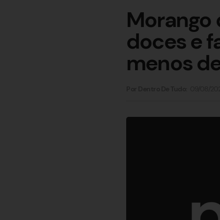
Morango d
doces e f
menos d
09/08/20
Por Dentro De Tudo: