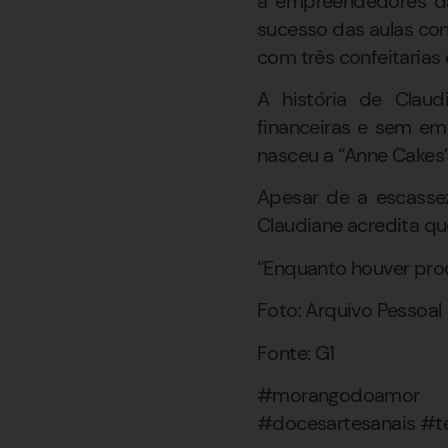
a empreendedores da
sucesso das aulas con
com três confeitarias
A história de Claud
financeiras e sem em
nasceu a “Anne Cakes”,
Apesar de a escasse
Claudiane acredita qu
“Enquanto houver proc
Foto: Arquivo Pessoal
Fonte: G1
#morangodoamor 
#docesartesanais #t