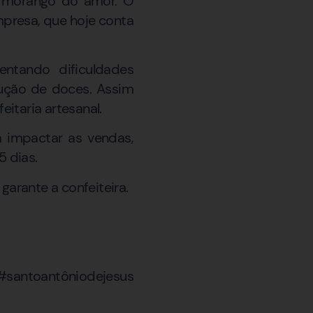
o morango do amor. O
mpresa, que hoje conta
entando dificuldades
dução de doces. Assim
eitaria artesanal.
 impactar as vendas,
5 dias.
arante a confeiteira.
toantôniodejesus