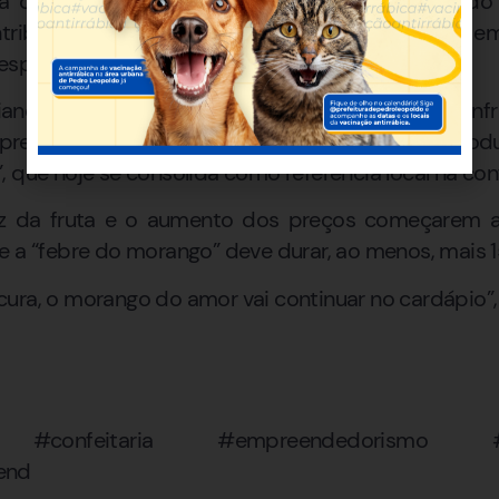
 confeitaria que desejam aprender a técnica d
tribuiu significativamente para o faturamento da e
 espalhadas por Santo Antônio de Jesus.
iane é marcada pela superação. Em 2018, enfr
prego, decidiu investir o pouco que tinha na pro
 que hoje se consolida como referência local na conf
z da fruta e o aumento dos preços começarem a
e a “febre do morango” deve durar, ao menos, mais 1
ura, o morango do amor vai continuar no cardápio”, g
#confeitaria #empreendedorismo #san
end