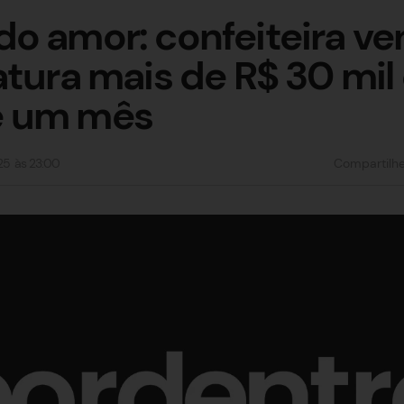
o amor: confeiteira ven
atura mais de R$ 30 mi
e um mês
25
às
23:00
Compartilh