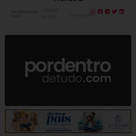
01/11/2025
Por Dentro De
Compartilhe
Tudo:
às
23:03