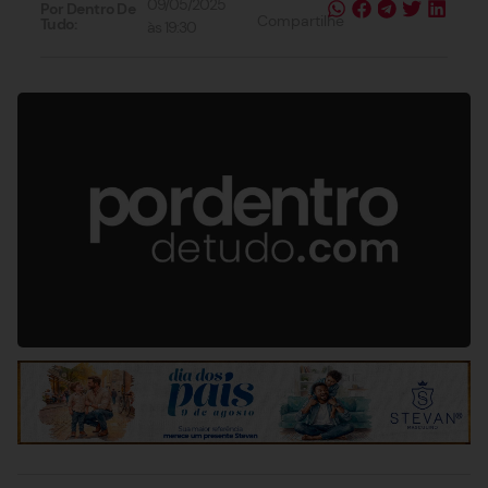
09/05/2025
Por Dentro De
Compartilhe
Tudo:
às
19:30