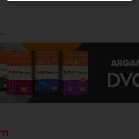
ais
ém