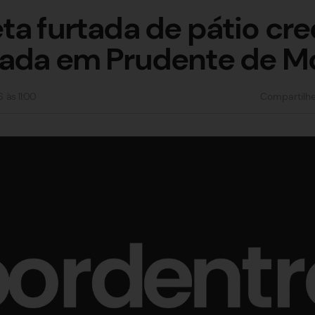
ta furtada de pátio cr
rada em Prudente de Mo
6
às
11:00
Compartilh