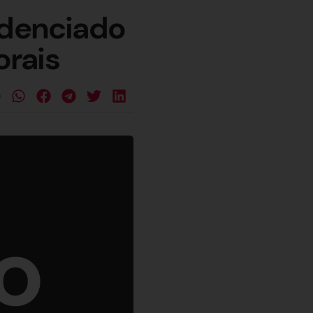
edenciado
rais
e