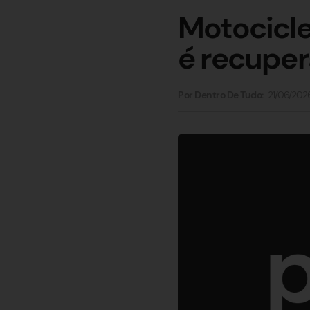
Motocicle
é recupe
21/06/202
Por Dentro De Tudo: