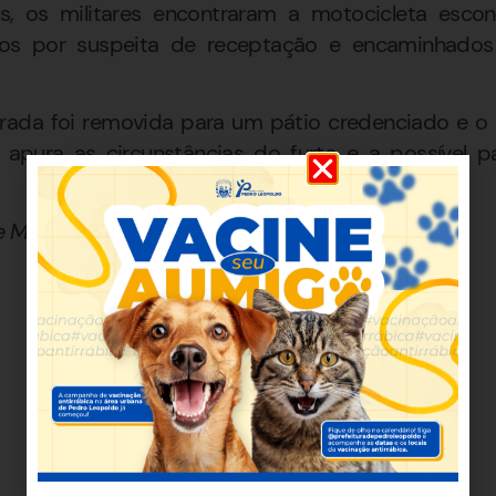
as, os militares encontraram a motocicleta esco
os por suspeita de receptação e encaminhados 
rada foi removida para um pátio credenciado e o 
ue apura as circunstâncias do furto e a possível 
de Minas Gerais