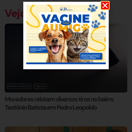
Veja também
PEDRO LEOPOLDO
POLICIAL
Moradores relatam diversos tiros no bairro
Teotônio Batista em Pedro Leopoldo