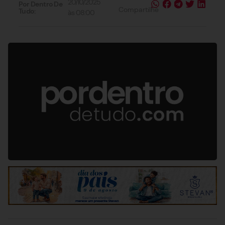
20/10/2025
Por Dentro De
Compartilhe
Tudo:
às
08:00