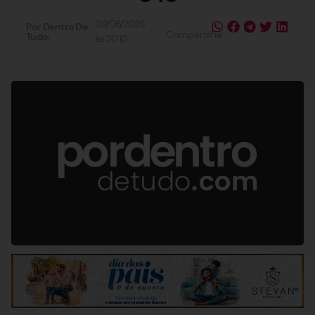
09/06/2025
Por Dentro De
Compartilhe
Tudo:
às
20:10