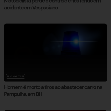
Motociclista perde o controle e fica ferido em
acidente em Vespasiano
BELO HORIZONTE
Homem é morto a tiros ao abastecer carro na
Pampulha, em BH