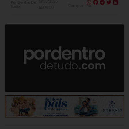
19/08/2025
Por Dentro De
Compartilhe
Tudo:
às
06:00