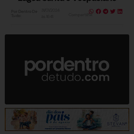
31/01/2024
Por Dentro De
Compartilhe
Tudo:
às
16:41