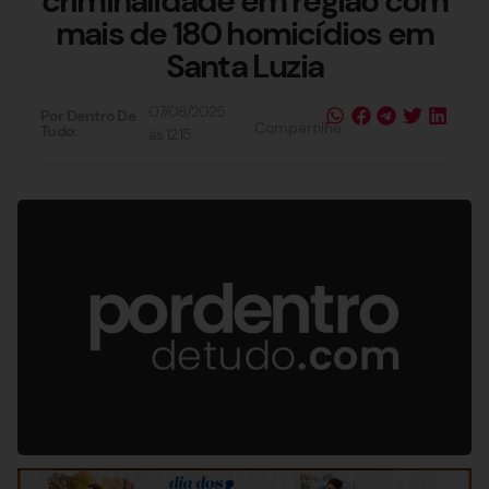
criminalidade em região com
mais de 180 homicídios em
Santa Luzia
07/08/2025
Por Dentro De
Compartilhe
Tudo:
às
12:15