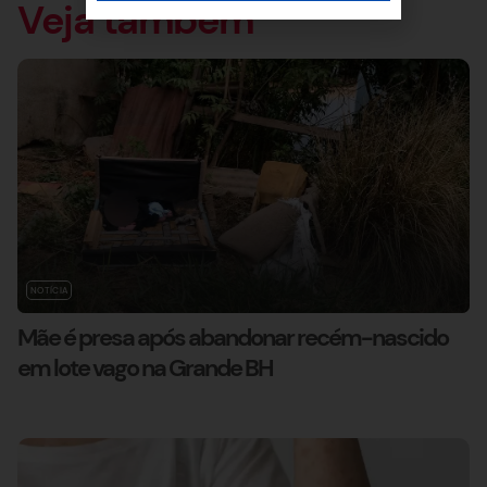
Veja também
NOTÍCIA
Mãe é presa após abandonar recém-nascido
em lote vago na Grande BH