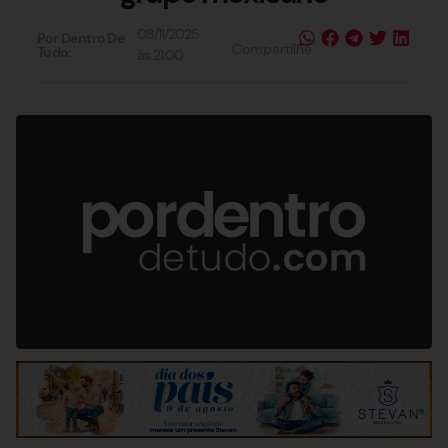
08/11/2025
Por Dentro De
Compartilhe
Tudo:
às
21:00