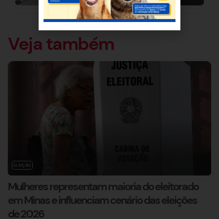
Veja também
ELEIÇÃO
Mulheres representam maioria do eleitorado
em Minas e influenciam cenário das eleições
de 2026