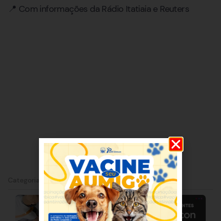
📍 Com informações da Rádio Itatiaia e Reuters
Categorias:
Belo Horizonte
|
Confins